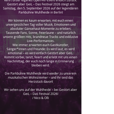
kehrt unser eigenes Open-Air-Event endlich zurück:
Gestört aber GeiL – Das Festival 2026 steigt am
Samstag, den 5. September 2026 auf der legendären
Parkbühne Wuhlheide in Berlin!
Wir können es kaum erwarten, mit euch einen
unvergesslichen Tag voller Musik, Emotionen und
absoluter Gänsehaut-Momente zu erleben.
Tausende Fans, Sonne, Feierlaune – und natürlich
unsere größten Hits, brandneue Tracks und exklusive
Live-Performances.
Wie immer erwarten euch Gastkünstler,
Sänger*innen und Freunde: Es wird laut, es wird
emotional – es wird einfach Gestört aber GeiL.
Kommt vorbei, tanzt, feiert und erlebt mit uns einen
Nachmittag, der euch noch lange in Erinnerung
bleiben wird.
Die Parkbühne Wuhlheide wird wieder zu unserem
musikalischen Wohnzimmer – und ihr seid das
Herzstück davon!
Wir sehen uns auf der Wuhlheide – bei Gestört aber
GeiL – Das Festival 2026!
/ Nico & Olli