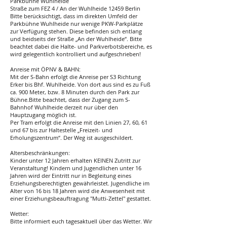
Parkbühne Wuhlheide
Straße zum FEZ 4 / An der Wuhlheide 12459 Berlin
Bitte berücksichtigt, dass im direkten Umfeld der
Parkbühne Wuhlheide nur wenige PKW-Parkplätze
zur Verfügung stehen. Diese befinden sich entlang
und beidseits der Straße „An der Wuhlheide“. Bitte
beachtet dabei die Halte- und Parkverbotsbereiche, es
wird gelegentlich kontrolliert und aufgeschrieben!
Anreise mit ÖPNV & BAHN:
Mit der S-Bahn erfolgt die Anreise per S3 Richtung
Erker bis Bhf. Wuhlheide. Von dort aus sind es zu Fuß
ca. 900 Meter, bzw. 8 Minuten durch den Park zur
Bühne.Bitte beachtet, dass der Zugang zum S-
Bahnhof Wuhlheide derzeit nur über den
Hauptzugang möglich ist.
Per Tram erfolgt die Anreise mit den Linien 27, 60, 61
und 67 bis zur Haltestelle „Freizeit- und
Erholungszentrum“. Der Weg ist ausgeschildert.
Altersbeschränkungen:
Kinder unter 12 Jahren erhalten KEINEN Zutritt zur
Veranstaltung! Kindern und Jugendlichen unter 16
Jahren wird der Eintritt nur in Begleitung eines
Erziehungsberechtigten gewährleistet. Jugendliche im
Alter von 16 bis 18 Jahren wird die Anwesenheit mit
einer Erziehungsbeauftragung "Mutti-Zettel" gestattet.
Wetter:
Bitte informiert euch tagesaktuell über das Wetter. Wir