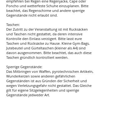
empfehlen bei Regen eine Regenjacke, Cape oder
Poncho und wetterfeste Schuhe einzuplanen. Bitte
beachtet, das Regenschirme und andere sperrige
Gegenstände nicht erlaubt sind.
Taschen:
Der Zutritt zu der Veranstaltung ist mit Rucksäcken
und Taschen nicht gestattet, da deren intensive
Kontrolle den Einlass verzögert. Bitte lasst eure
Taschen und Rücksäcke zu Hause. Kleine Gym-Bags,
Jutebeutel und Gürteltaschen (kleiner als A4) sind
davon ausgenommen. Bitte beachtet, das auch diese
Taschen gründlich kontrolliert werden.
Sperrige Gegenstände:
Das Mitbringen von Waffen, pyrotechnischen Artikeln,
Wunderkerzen sowie anderen gefährlichen
Gegenständen ist aus Gründen der Sicherheit und
wegen Verletzungsgefahr nicht gestattet. Das Gleiche
gilt für eigene Sitzgelegenheiten und sperrige
Gegenstände jedweder Art.
Getränke:
Getränke (ausschließlich alkoholfrei) dürfen nur 0,5 l
pro Person in einem max 0,5 Liter-Gebinde (Tetra-Pak
oder PET) mitgebracht werden – kein Glas, keine
Dosen und keine größeren Gebinde als 0,5 l, auch
nicht beim „Zusammenschluss mehrerer Besucher“.
Das Mitbringen von Speisen ist nur in Kleinstmengen
gestattet, insbesondere ist das Mitbringen sperriger