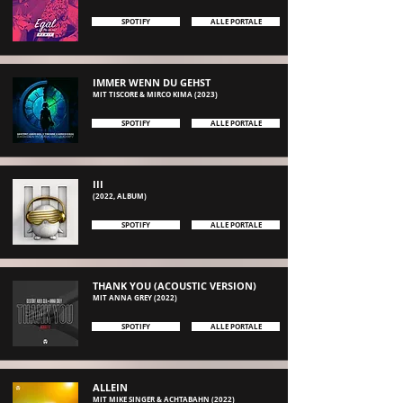
SPOTIFY
ALLE PORTALE
IMMER WENN DU GEHST
MIT TISCORE
& MIRCO KIMA
(2023)
SPOTIFY
ALLE PORTALE
III
(2022, ALBUM)
SPOTIFY
ALLE PORTALE
THANK YOU (ACOUSTIC VERSION)
MIT ANNA GREY
(2022)
SPOTIFY
ALLE PORTALE
ALLEIN
MIT MIKE SINGER & ACHTA
BAHN
(2022)