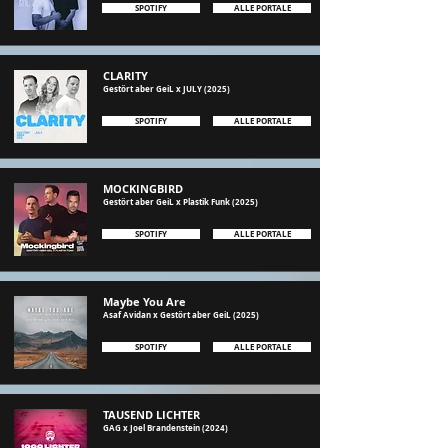
SPOTIFY
ALLE PORTALE
CLARITY
Gestört aber GeiL x JULY (2025)
SPOTIFY
ALLE PORTALE
MOCKINGBIRD
Gestört aber GeiL x Plastik Funk (2025)
SPOTIFY
ALLE PORTALE
Maybe You Are
Asaf Avidan x Gestört aber GeiL (2025)
SPOTIFY
ALLE PORTALE
TAUSEND LICHTER
GAG x Joel Brandenstein (2024)