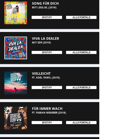
SONG FÜR DICH
MIT
LEOLIXL
(2019)
SPOTIFY
ALLE PORTALE
VIVA LA DEALER
MIT SDP (2019)
SPOTIFY
ALLE PORTALE
VIELLEICHT
FT. ADEL TAWIL (2019)
SPOTIFY
ALLE PORTALE
FÜR IMMER WACH
FT. FABIAN WEGERER (20
18
)
SPOTIFY
ALLE PORTALE