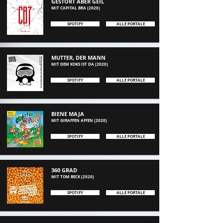
GESTÖRT ABER GEIL
MIT
CAPITAL BRA (2020)
SPOTIFY
ALLE PORTALE
MUTTER, DER MANN
MIT
DEM KOKS IST DA (2020)
SPOTIFY
ALLE PORTALE
BIENE MAJA
MIT GIRAFFEN AFFEN (2020)
SPOTIFY
ALLE PORTALE
360 GRAD
MIT TOM BECK
(2020
)
SPOTIFY
ALLE PORTALE