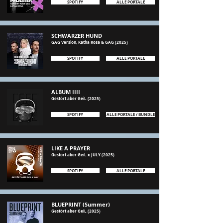
SPOTIFY
ALLE PORTALE
SCHWARZER HUND
GAG Version, Katha Rosa & GAG (2025)
SPOTIFY
ALLE PORTALE
ALBUM IIII
Gestört aber GeiL (2025)
SPOTIFY
ALLE PORTALE / BUNDLE
LIKE A PRAYER
Gestört aber GeiL x JULY (2025)
SPOTIFY
ALLE PORTALE
BLUEPRINT (Summer)
Gestört aber GeiL (2025)