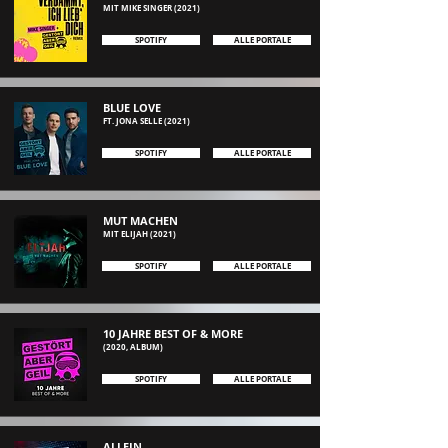
MIT MIKE SINGER (2021)
SPOTIFY
ALLE PORTALE
BLUE LOVE
FT. JONA SELLE (2021)
SPOTIFY
ALLE PORTALE
MUT MACHEN
MIT ELIJAH (2021)
SPOTIFY
ALLE PORTALE
10 JAHRE BEST OF & MORE
(2020
, ALBUM
)
SPOTIFY
ALLE PORTALE
ALLEIN