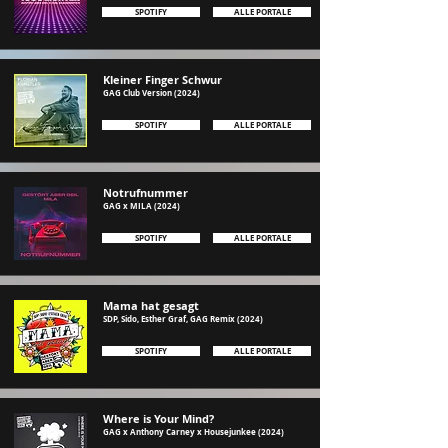
SPOTIFY
ALLE PORTALE
Kleiner Finger Schwur
GAG Club Version (2024)
SPOTIFY
ALLE PORTALE
Notrufnummer
GAG x MILA (2024)
SPOTIFY
ALLE PORTALE
Mama hat gesagt
SDP, Sido, Esther Graf, GAG Remix (2024
)
SPOTIFY
ALLE PORTALE
Where is Your Mind?
GAG x Anthony Carney x Housejunkee (2024
)