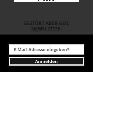
itunes
GESTÖRT ABER GEIL
NEWSLETTER
Anmelden
Bestätige deine Anmeldung in der
Bestätigung
s Email !
ALLE
SONGS & REMIXE
MUSIC