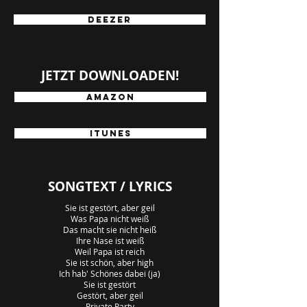
deezer
JETZT DOWNLOADEN!
AMAZON
itunes
SONGTEXT / LYRICS
Sie ist gestört, aber geil
Was Papa nicht weiß
Das macht sie nicht heiß
Ihre Nase ist weiß
Weil Papa ist reich
Sie ist schön, aber high
Ich hab' Schönes dabei (ja)
Sie ist gestört
Gestört, aber geil
Private Party