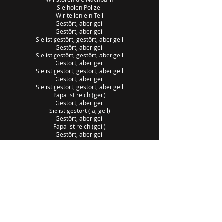
Sie holen Polizei
Wir teilen ein Teil
Gestört, aber geil
Gestört, aber geil
Sie ist gestört, gestört, aber geil
Gestört, aber geil
Sie ist gestört, gestört, aber geil
Gestört, aber geil
Sie ist gestört, gestört, aber geil
Gestört, aber geil
Sie ist gestört, gestört, aber geil
Papa ist reich (geil)
Gestört, aber geil
Sie ist gestört (ja, geil)
Gestört, aber geil
Papa ist reich (geil)
Gestört, aber geil
Sie ist gestört (ja, geil, ja)
Gestört, aber geil
Gestört, aber geil
Sie ist gestört, gestört, aber geil
Gestört, aber geil
Sie ist gestört, gestört, aber geil
Songwriter: Kevin Bleibaum / Konstantin Scherer / Nico Wendel /
Vincent Stein / Vladislav Balovatsky
Songtext von Gestört aber geil © Budde Music Publishing GmbH,
Sony/ATV Music Publishing LLC, Warner Chappell Music, Inc